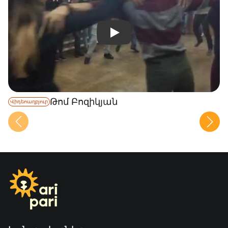
Թոմ Բոզիկյան
Վիդեոաղբյուր