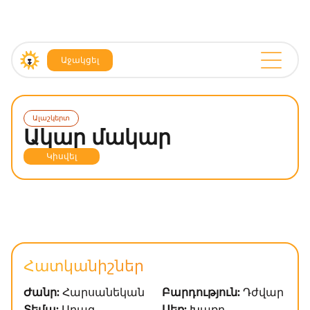
Աջակցել
Ալաշկերտ
Ակար մակար
Կիսվել
Հատկանիշներ
Ժանր:
Հարսանեկան
Բարդություն:
Դժվար
Տեմպ:
Արագ
Սեռ:
Խառը