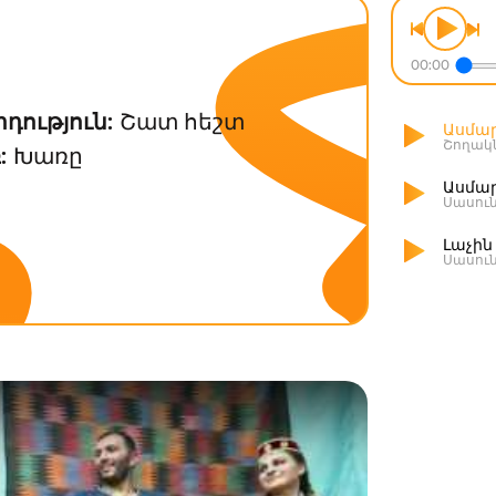
ր
00:00
դություն:
Շատ հեշտ
Ասմար
Շողակ
:
Խառը
Ասմար
Սասու
Լաչին
Սասու