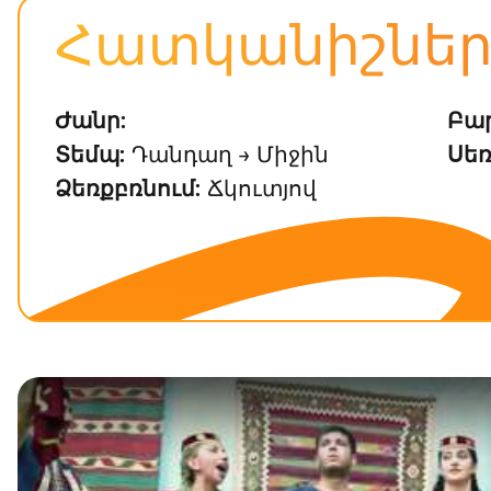
Հատկանիշնե
Ժանր:
Բար
Տեմպ:
Դանդաղ → Միջին
Սեռ
Ձեռքբռնում:
Ճկուտյով