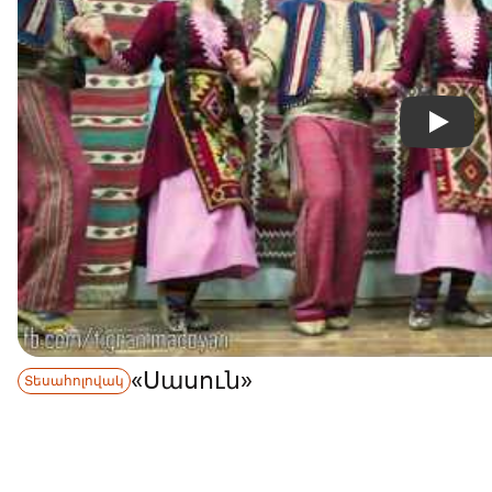
«Սասուն»
Տեսահոլովակ