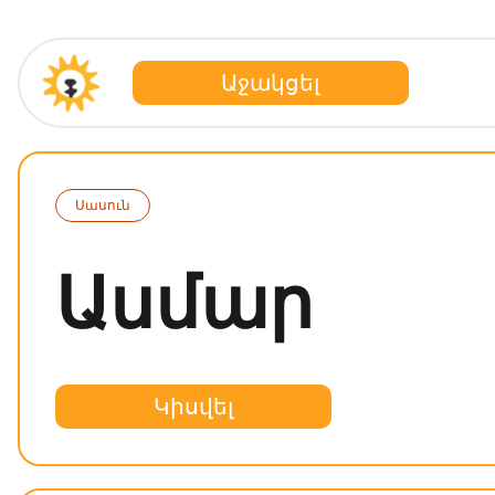
Աջակցել
Սասուն
Ասմար
Կիսվել