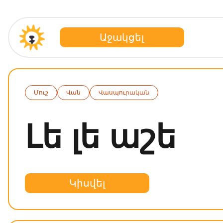
Աջակցել
Մուշ
Վան
Վասպուրական
Լե լե աշե
Կիսվել