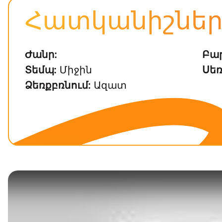
Հատկանիշնե
Ժանր:
Բար
Տեմպ:
Միջին
Սեռ
Ձեռքբռնում:
Ազատ