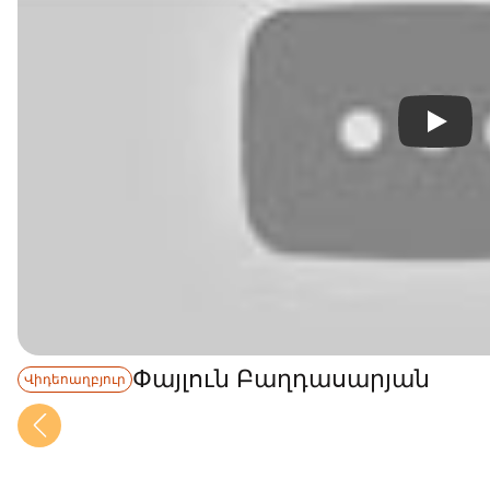
Փայլուն Բաղդասարյան
Վիդեոաղբյուր