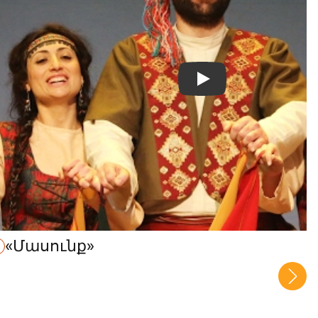
«Մասունք»
կ