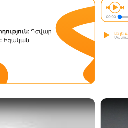
ր
00:00
դություն:
Դժվար
Լե լե 
Մասու
:
Իգական