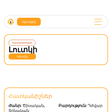
Աջակցել
Վասպուրական
Լուտկի
Կիսվել
Հատկանիշներ
Ժանր:
Ծիսական,
Բարդություն:
Դժվար
Տոնական