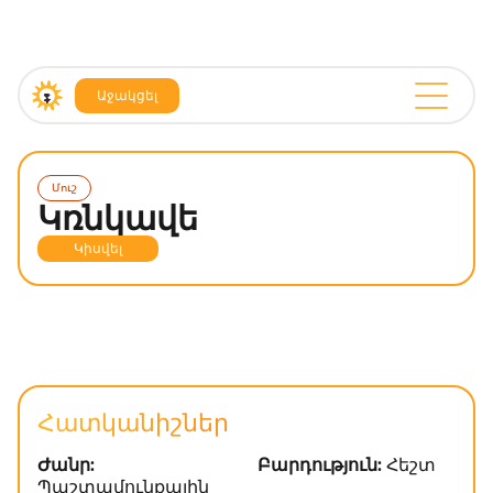
Աջակցել
Մուշ
Կռնկավե
Կիսվել
Հատկանիշներ
Ժանր:
Բարդություն:
Հեշտ
Պաշտամունքային