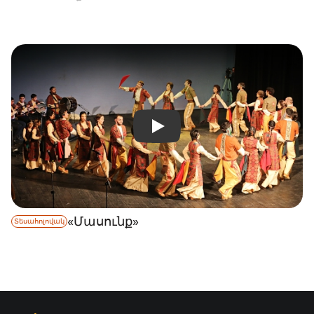
«Մասունք»
Տեսահոլովակ