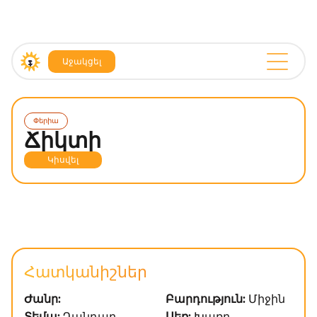
Աջակցել
Փերիա
Ճիկտի
Կիսվել
Հատկանիշներ
Ժանր:
Բարդություն:
Միջին
Տեմպ:
Դանդաղ
Սեռ:
Խառը