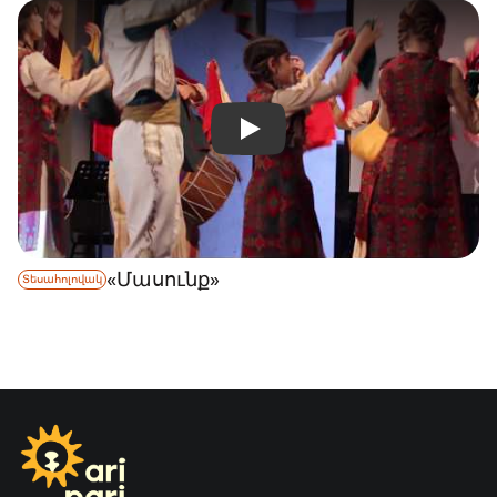
«Մասունք»
Տեսահոլովակ