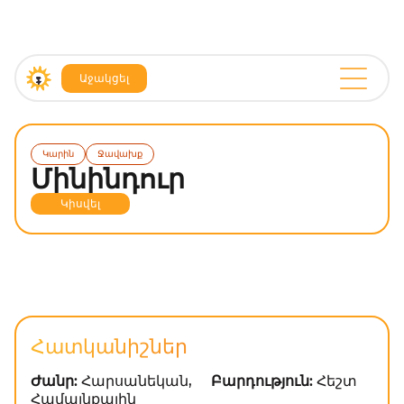
Աջակցել
Կարին
Ջավախք
Մինինդուր
Կիսվել
Հատկանիշներ
Ժանր:
Հարսանեկան,
Բարդություն:
Հեշտ
Համայնքային