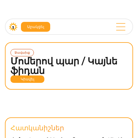
Աջակցել
Ջավախք
Մոմերով պար / Կայնե
ֆիդան
Կիսվել
Հատկանիշներ