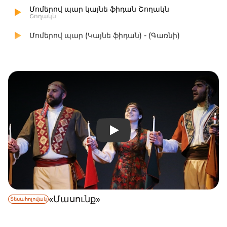
Մոմերով պար կայնե ֆիդան Շողակն
Շողակն
Մոմերով պար (Կայնե ֆիդան) - (Գառնի)
«Մասունք»
Տեսահոլովակ