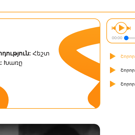
ր
00:00
դություն:
Հեշտ
Շորոր
:
Խառը
Շորո
Շորո