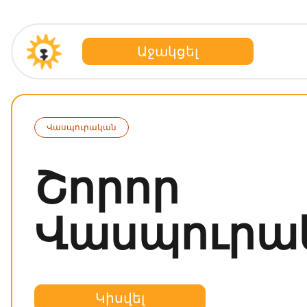
Աջակցել
Վասպուրական
Շորոր
Վասպուրա
Կիսվել