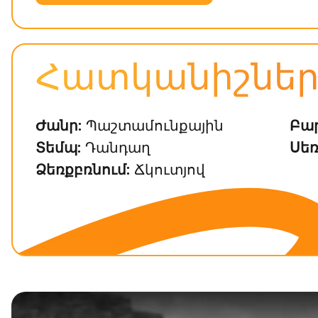
Հատկանիշնե
Ժանր:
Պաշտամունքային
Բար
Տեմպ:
Դանդաղ
Սեռ
Ձեռքբռնում:
Ճկուտյով