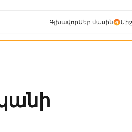
Գլխավոր
Մեր մասին
Մի
կանի