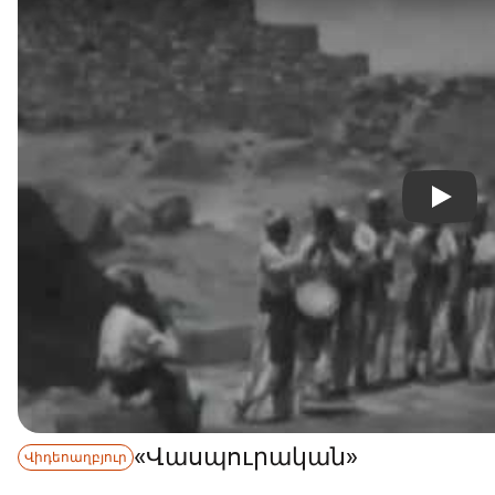
«Վասպուրական»
Վիդեոաղբյուր