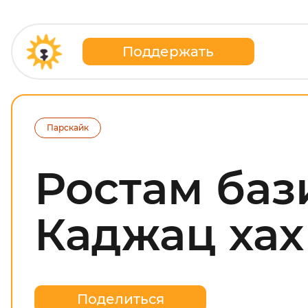
Поддержать
Парскайк
Ростам бази
Каджац хах
Поделиться