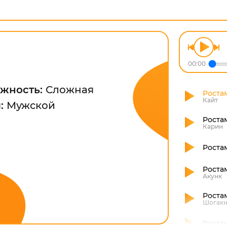
00:00
жность:
Сложная
Ростам
Кайт
л:
Мужской
Ростам
Карин
Роста
Ростам
Акунк
Роста
Шогак
Ростам