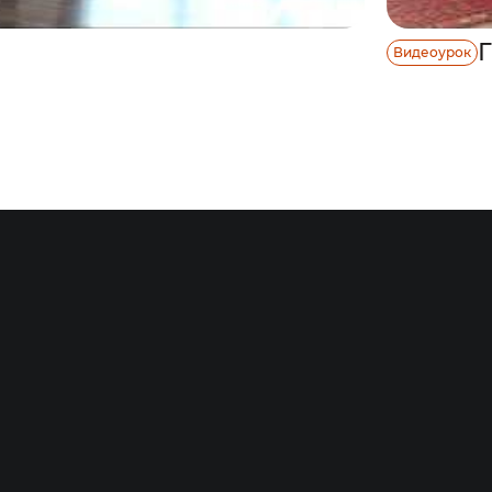
Г
Видеоурок