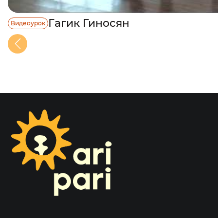
Гагик Гиносян
Видеоурок