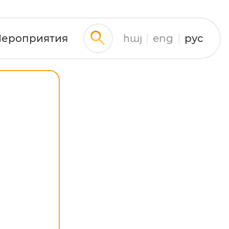
ероприятия
հայ
eng
рус