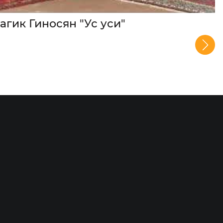
агик Гиносян "Ус уси"