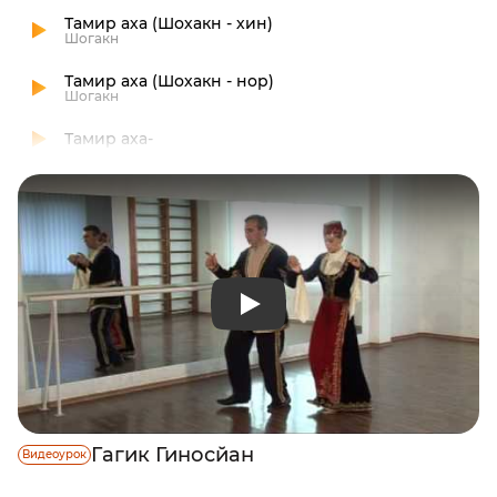
Тамир аха (Шохакн - хин)
Шогакн
Тамир аха (Шохакн - нор)
Шогакн
Тамир аха-
Гагик Гиносйан
Видеоурок