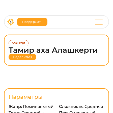
Поддержать
Алашкерт
Тамир аха Алашкерти
Поделиться
Параметры
Жанр:
Поминальный
Сложность:
Средняя
Темп:
Средний →
Пол:
Смешанный