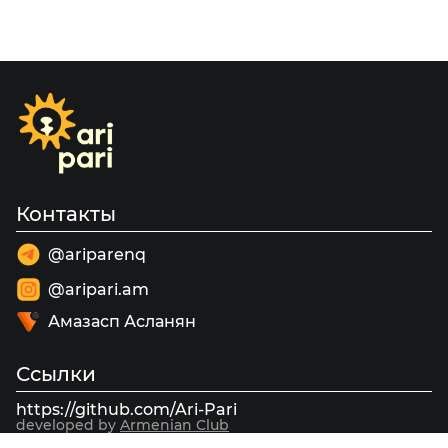
Контакты
@ariparenq
@aripari.am
Амазасп Асланян
Ссылки
https://github.com/Ari-Pari
developed by
Armenian Club