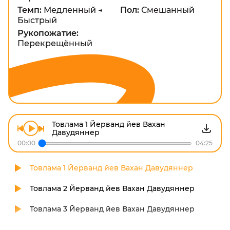
Темп:
Медленный →
Пол:
Смешанный
Быстрый
Рукопожатие:
Перекрещённый
Товлама 1 Йeрванд йев Вахан
Давудяннер
00:00
04:25
Товлама 1 Йeрванд йев Вахан Давудяннер
Товлама 2 Йeрванд йев Вахан Давудяннер
Товлама 3 Йeрванд йев Вахан Давудяннер