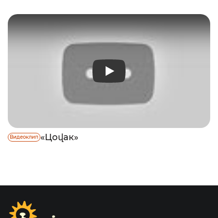
«Цоվак»
Видеоклип