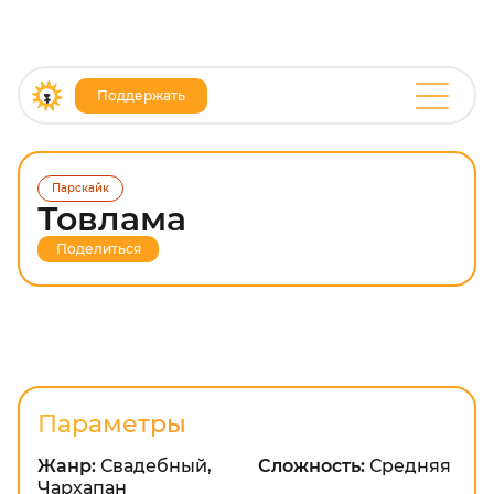
Поддержать
Парскайк
Товлама
Поделиться
Параметры
Жанр:
Свадебный,
Сложность:
Средняя
Чархапан